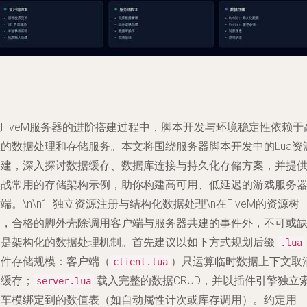
FiveM服务器的进阶搭建过程中，脚本开发与环境稳定性依赖于
效的数据处理和存储服务。本文将围绕服务器脚本开发中的Lua资
创建，深入探讨数据缓存、数据库连接与持久化存储方案，并提
实战常用的存储架构示例，助你构建高可用、低延迟的游戏服务
端。\n\n1. 独立资源注册与结构化数据处理\n在FiveM的资源树
中，合格的脚外壳除调用客户端与服务器共建的事件外，不可或
的是架构化的数据处理机制。首先建议以如下方式规划后缀
.lua
文件存储规模：客户端（
）只运算临时数据上下文取
client.lua
耗缓存；
载入完整的数据CRUD，并以插件引擎独立
server.lua
引车模绑定到的数值表（如自动属性计次或库存调用）。约定用